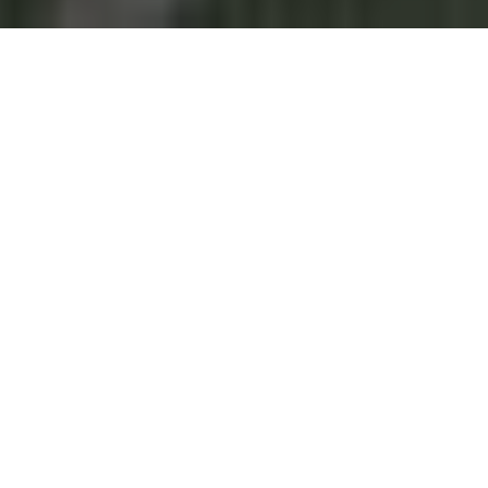
Fúcsia era o desejo da noiva que veio de Porto
Alegre para casar no RIo de Janeiro, com vista
para o Pão de Açúcar. Um tom de rosa bem
específico mas que encontramos em algumas
espécies de flores. Orquídeas, lírios e calas foram
algumas das escolhidas para compor a mesa de
doces que também contou com o verde para
constrastar e complementar a paleta de cores.
Eles queriam uma proposta leve e elegante para a
decoração, que também guiou a escolha dos
móveis, da tapeçaria e da iluminação. Destaque
para os pendentes com costela de adão que